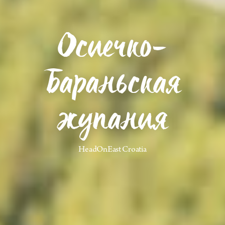
Осиечко-
Бараньская
жупания
HeadOnEast Croatia