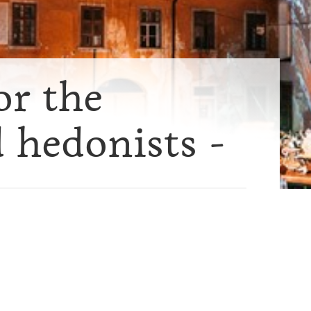
or the
 hedonists -