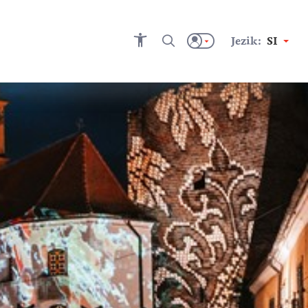
Jezik:
SI