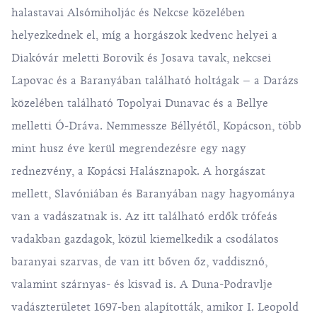
halastavai Alsómiholjác és Nekcse közelében
helyezkednek el, míg a horgászok kedvenc helyei a
Diakóvár meletti Borovik és Josava tavak, nekcsei
Lapovac és a Baranyában található holtágak – a Darázs
közelében található Topolyai Dunavac és a Bellye
melletti Ó-Dráva. Nemmessze Béllyétől, Kopácson, több
mint husz éve kerül megrendezésre egy nagy
rednezvény, a Kopácsi Halásznapok. A horgászat
mellett, Slavóniában és Baranyában nagy hagyománya
van a vadászatnak is. Az itt található erdők trófeás
vadakban gazdagok, közül kiemelkedik a csodálatos
baranyai szarvas, de van itt bőven őz, vaddisznó,
valamint szárnyas- és kisvad is. A Duna-Podravlje
vadászterületet 1697-ben alapították, amikor I. Leopold