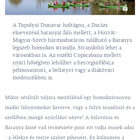
A Topolyai Dunavac holtágon, a Darázs
elnevezésű baranyai falú mellett, a Horvát-
Magyar-Szerb hármashatáron található a Baranya
legszeb homokos strandja. Strandolni lehet a
városokban is. Az eszéki Copacabana mellett
nyári hőségben lehűlhet a hercegszőlősi,a
pélmonostori, a belistyei vagy a diakóvári
medencékben is.
Mikor sétáltált toljára mezítlábad egy homokzátonyon
madár lábnyomokat keresve, vagy a folyó áramlását és a
szellőben mozgó nyárfákat nézve? A Szlavónia és
Baranya kissé vad természete pont ezt tudja önnek adni
- a lélekre és testre szabot pihenést. Ez különösen a