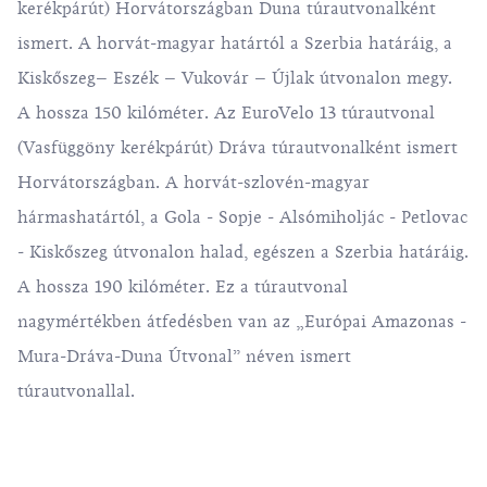
kerékpárút) Horvátországban Duna túrautvonalként
ismert. A horvát-magyar határtól a Szerbia határáig, a
Kiskőszeg– Eszék – Vukovár – Újlak útvonalon megy.
A hossza 150 kilóméter. Az EuroVelo 13 túrautvonal
(Vasfüggöny kerékpárút) Dráva túrautvonalként ismert
Horvátországban. A horvát-szlovén-magyar
hármashatártól, a Gola - Sopje - Alsómiholjác - Petlovac
- Kiskőszeg útvonalon halad, egészen a Szerbia határáig.
A hossza 190 kilóméter. Ez a túrautvonal
nagymértékben átfedésben van az „Európai Amazonas -
Mura-Dráva-Duna Útvonal” néven ismert
túrautvonallal.