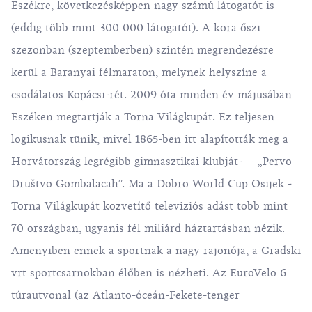
Eszékre, következésképpen nagy számú látogatót is
(eddig több mint 300 000 látogatót). A kora őszi
szezonban (szeptemberben) szintén megrendezésre
kerül a Baranyai félmaraton, melynek helyszíne a
csodálatos Kopácsi-rét. 2009 óta minden év májusában
Eszéken megtartják a Torna Világkupát. Ez teljesen
logikusnak tünik, mivel 1865-ben itt alapították meg a
Horvátország legrégibb gimnasztikai klubját- – „Pervo
Društvo Gombalacah“. Ma a Dobro World Cup Osijek‎ -
Torna Világkupát közvetítő televiziós adást több mint
70 országban, ugyanis fél miliárd háztartásban nézik.
Amenyiben ennek a sportnak a nagy rajonója, a Gradski
vrt sportcsarnokban élőben is nézheti. Az EuroVelo 6
túrautvonal (az Atlanto-óceán-Fekete-tenger