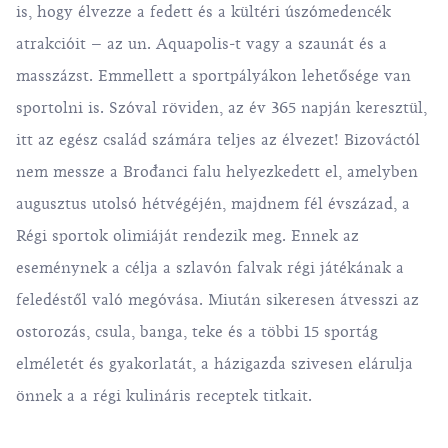
is, hogy élvezze a fedett és a kültéri úszómedencék
atrakcióit – az un. Aquapolis-t vagy a szaunát és a
masszázst. Emmellett a sportpályákon lehetősége van
sportolni is. Szóval röviden, az év 365 napján keresztül,
itt az egész család számára teljes az élvezet! Bizováctól
nem messze a Brođanci falu helyezkedett el, amelyben
augusztus utolsó hétvégéjén, majdnem fél évszázad, a
Régi sportok olimiáját rendezik meg. Ennek az
eseménynek a célja a szlavón falvak régi játékának a
feledéstől való megóvása. Miután sikeresen átvesszi az
ostorozás, csula, banga, teke és a többi 15 sportág
elméletét és gyakorlatát, a házigazda szivesen elárulja
önnek a a régi kulináris receptek titkait.