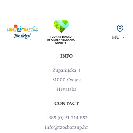
HU
INFO
Županijska 4
31000 Osijek
Hrvatska
CONTACT
+385 (0) 31 214 852
info@tzosbarzup.hr