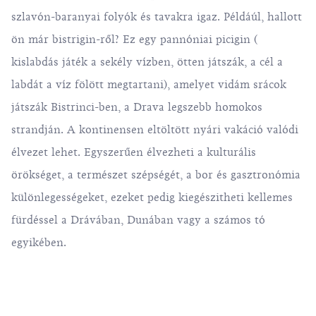
szlavón-baranyai folyók és tavakra igaz. Példáúl, hallott
ön már bistrigin-ről? Ez egy pannóniai picigin (
kislabdás játék a sekély vízben, ötten játszák, a cél a
labdát a víz fölött megtartani), amelyet vidám srácok
játszák Bistrinci-ben, a Drava legszebb homokos
strandján. A kontinensen eltöltött nyári vakáció valódi
élvezet lehet. Egyszerűen élvezheti a kulturális
örökséget, a természet szépségét, a bor és gasztronómia
különlegességeket, ezeket pedig kiegészitheti kellemes
fürdéssel a Drávában, Dunában vagy a számos tó
egyikében.