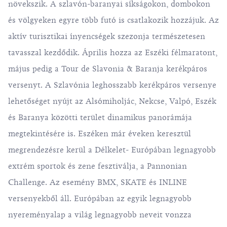
növekszik. A szlavón-baranyai síkságokon, dombokon
és völgyeken egyre több futó is csatlakozik hozzájuk. Az
aktív turisztikai ínyencségek szezonja természetesen
tavasszal kezdődik. Április hozza az Eszéki félmaratont,
május pedig a Tour de Slavonia & Baranja kerékpáros
versenyt. A Szlavónia leghosszabb kerékpáros versenye
lehetőséget nyújt az Alsómiholjác, Nekcse, Valpó, Eszék
és Baranya közötti terület dinamikus panorámája
megtekintésére is. Eszéken már éveken keresztül
megrendezésre kerül a Délkelet- Európában legnagyobb
extrém sportok és zene fesztiválja, a Pannonian
Challenge. Az esemény BMX, SKATE és INLINE
versenyekből áll. Európában az egyik legnagyobb
nyereményalap a világ legnagyobb neveit vonzza