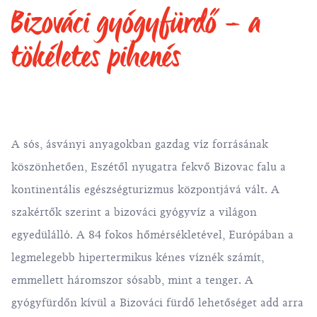
Bizováci gyógyfürdő – a
tökéletes pihenés
A sós, ásványi anyagokban gazdag víz forrásának
köszönhetően, Eszétől nyugatra fekvő Bizovac falu a
kontinentális egészségturizmus központjává vált. A
szakértők szerint a bizováci gyógyvíz a világon
egyedülálló. A 84 fokos hőmérsékletével, Európában a
legmelegebb hipertermikus kénes víznék számít,
emmellett háromszor sósabb, mint a tenger. A
gyógyfürdőn kívül a Bizováci fürdő lehetőséget add arra