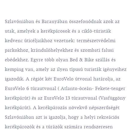
Szlavóniában és Baranyában összefonódnak azok az
utak, amelyek a kerékpárosok és a cikló-túristák
kedvenc úticéljaikhoz vezetnek: természetvédelmi
parkokhoz, krándulóhelyekhez és szombati falusi
ebédekhez. Egyre több olyan Bed & Bike szállás és
kemping van, amely az ilyen típusú turisták igényeihez
igazodik. A régiót két EuroVelo útvonal határolja, az
EuroVelo 6 túrautvonal ( Atlanto-óceán- Fekete-tenger
kerékpárút) és az EuroVelo 13 túrautvonal (Vasfüggöny
kerékpárút). A kerékpározás növekvő népszerűségét
Szlavóniában azt is igazolja, hogy a helyi rekreációs
kerékpározók és a túrázók számára rendszeresen